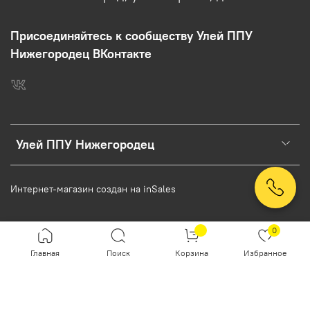
Присоединяйтесь к сообществу Улей ППУ
Нижегородец ВКонтакте
Улей ППУ Нижегородец
Интернет-магазин создан на inSales
0
Главная
Поиск
Корзина
Избранное
Заказ в один клик
Согласие на обработку персональных данных
Настоящим подтверждаю, что я ознакомлен и согласен с