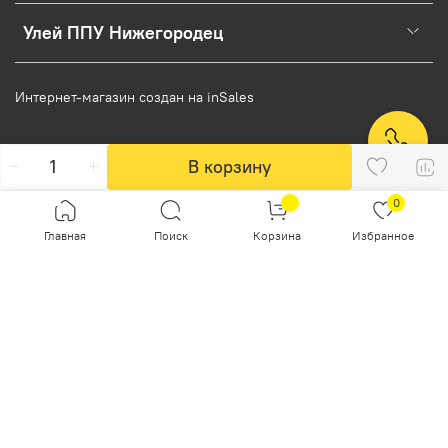
Улей ППУ Нижегородец
Интернет-магазин создан на inSales
В корзину
Заказ в один клик
0
Согласие на обработку персональных данных
Главная
Поиск
Корзина
Избранное
Настоящим подтверждаю, что я ознакомлен и согласен с
условиями
оферты и политики конфиденциальности
.
Контактное лицо (ФИО):
Контактный телефон:
Комментарий: