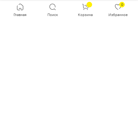
Заказ в один клик
0
Согласие на обработку персональных данных
Главная
Поиск
Корзина
Избранное
Настоящим подтверждаю, что я ознакомлен и согласен с
условиями
оферты и политики конфиденциальности
.
Контактное лицо (ФИО):
Контактный телефон:
Комментарий:
Заказ в один клик