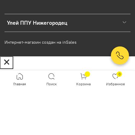
Улей ППУ Нижегородец
Интернет-магазин создан на inSales
В корзину
Заказ в один клик
0
Согласие на обработку персональных данных
Главная
Поиск
Корзина
Избранное
Настоящим подтверждаю, что я ознакомлен и согласен с
условиями
оферты и политики конфиденциальности
.
Контактное лицо (ФИО):
Контактный телефон: